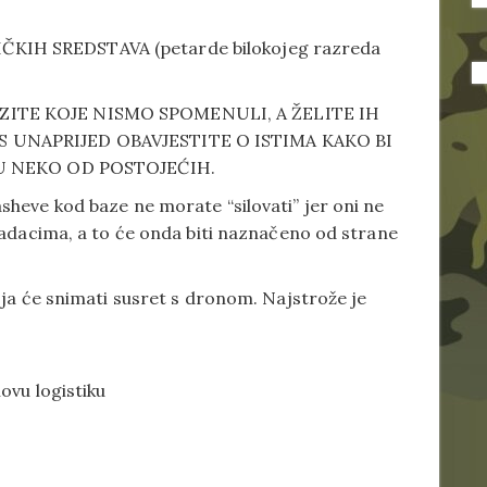
IH SREDSTAVA (petarde bilokojeg razreda
ZITE KOJE NISMO SPOMENULI, A ŽELITE IH
 UNAPRIJED OBAVJESTITE O ISTIMA KAKO BI
 U NEKO OD POSTOJEĆIH.
heve kod baze ne morate “silovati” jer oni ne
zadacima, a to će onda biti naznačeno od strane
oja će snimati susret s dronom. Najstrože je
.
ovu logistiku