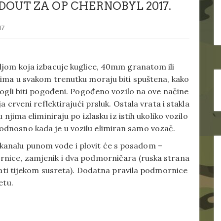
DOUT ZA OP CHERNOBYL 2017.
17
ljom koja izbacuje kuglice, 40mm granatom ili
lima u svakom trenutku moraju biti spuštena, kako
mogli biti pogođeni. Pogođeno vozilo na ove načine
a crveni reflektirajući prsluk. Ostala vrata i stakla
 njima eliminiraju po izlasku iz istih ukoliko vozilo
dnosno kada je u vozilu elimiran samo vozač.
analu punom vode i plovit će s posadom –
rnice, zamjenik i dva podmorničara (ruska strana
irati tijekom susreta). Dodatna pravila podmornice
etu.