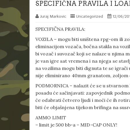
SPECIFIČNA PRAVILA I LOA
Juraj Markovic
Uncategorized
12/06/20
SPECIFIČNA PRAVILA:
VOZILA – mogu biti uništena rpg-om ili zo
eliminacijom vozača, bočna stakla na vozi
bi vozač i suvozač koji se nalaze u njima 
je van igre sat vremena i na njega se stavlj
na vozilima mogu biti dignuta te se igrači u
nije eliminirano 40mm granatom, zoljom o
PODMORNICA – nalazit će se u stvarnom k
posadu će sačinjavati: zapovjednik podmo
će odabrati četvero ljudi i moći će ih rot
biti će objašnjena tijekom brifinga na susr
AMMO LIMIT
– limit je 500 bb-a – MID-CAP ONLY!