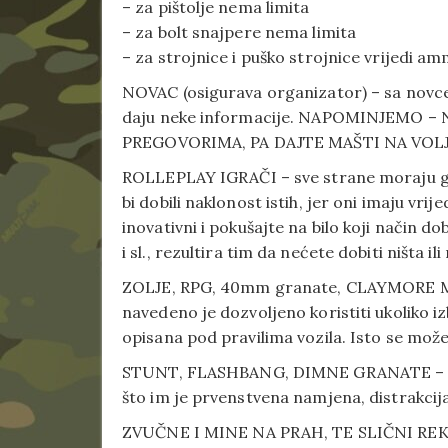
– za pištolje nema limita
– za bolt snajpere nema limita
– za strojnice i puško strojnice vrijedi a
NOVAC (osigurava organizator) – sa novce
daju neke informacije. NAPOMINJEMO 
PREGOVORIMA, PA DAJTE MAŠTI NA VOL
ROLLEPLAY IGRAČI – sve strane moraju gra
bi dobili naklonost istih, jer oni imaju vri
inovativni i pokušajte na bilo koji način do
i sl., rezultira tim da nećete dobiti ništa i
ZOLJE, RPG, 40mm granate, CLAYMORE M
navedeno je dozvoljeno koristiti ukoliko iz
opisana pod pravilima vozila. Isto se može k
STUNT, FLASHBANG, DIMNE GRANATE – su d
što im je prvenstvena namjena, distrakcija i
ZVUČNE I MINE NA PRAH, TE SLIČNI REKV