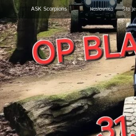
ASK Scorpions
Naslovnica
Što je