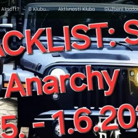
 Airsoft?
O Klubu…
Aktivnosti Kluba
Službeni loado