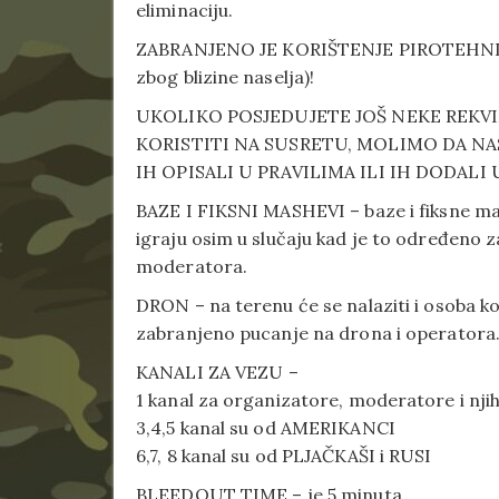
eliminaciju.
ZABRANJENO JE KORIŠTENJE PIROTEHNIČK
zbog blizine naselja)!
UKOLIKO POSJEDUJETE JOŠ NEKE REKVI
KORISTITI NA SUSRETU, MOLIMO DA NAS
IH OPISALI U PRAVILIMA ILI IH DODALI
BAZE I FIKSNI MASHEVI – baze i fiksne mas
igraju osim u slučaju kad je to određeno 
moderatora.
DRON – na terenu će se nalaziti i osoba k
zabranjeno pucanje na drona i operatora
KANALI ZA VEZU –
1 kanal za organizatore, moderatore i njih
3,4,5 kanal su od AMERIKANCI
6,7, 8 kanal su od PLJAČKAŠI i RUSI
BLEEDOUT TIME – je 5 minuta