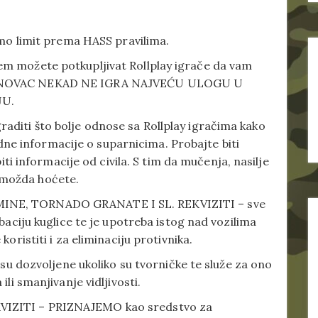
mmo limit prema HASS pravilima.
m možete potkupljivat Rollplay igrače da vam
– NOVAC NEKAD NE IGRA NAJVEĆU ULOGU U
JU.
diti što bolje odnose sa Rollplay igračima kako
jedne informacije o suparnicima. Probajte biti
biti informacije od civila. S tim da mučenja, nasilje
li možda hoćete.
INE, TORNADO GRANATE I SL. REKVIZITI – sve
baciju kuglice te je upotreba istog nad vozilima
oristiti i za eliminaciju protivnika.
ozvoljene ukoliko su tvorničke te služe za ono
li smanjivanje vidljivosti.
IZITI – PRIZNAJEMO kao sredstvo za