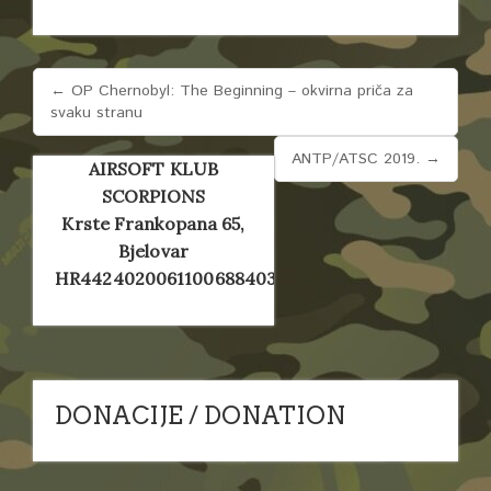
NAVIGACIJA
← OP Chernobyl: The Beginning – okvirna priča za
OBJAVA
svaku stranu
ANTP/ATSC 2019. →
AIRSOFT KLUB
SCORPIONS
Krste Frankopana 65,
Bjelovar
HR4424020061100688403
DONACIJE / DONATION